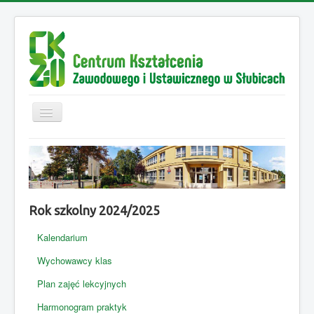
Przełącz
nawigację
Strona główna
Aktualności
Nasza szkoła
Rok szkolny 2024/2025
Projekt "Lubuskie Szkolnictwo Zawodowe ..."
Kalendarium
Projekt "Modernizacja ..."
Wychowawcy klas
Kierunki kształcenia
Plan zajęć lekcyjnych
Rekrutacja
Harmonogram praktyk
Kontakt